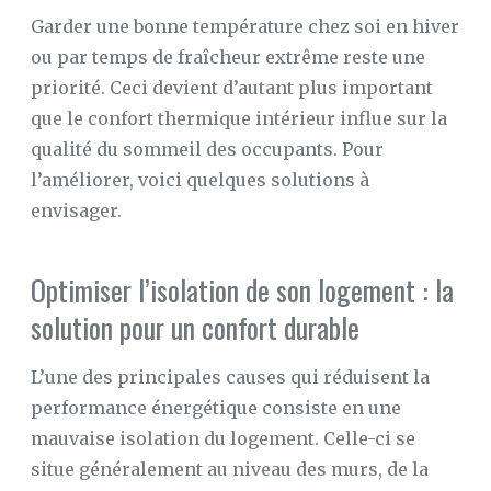
Garder une bonne température chez soi en hiver
SUR
MATELAS
ou par temps de fraîcheur extrême reste une
À
MEMOIRE
priorité. Ceci devient d’autant plus important
DE
FORME
que le confort thermique intérieur influe sur la
qualité du sommeil des occupants. Pour
LE
l’améliorer, voici quelques solutions à
MAG’
DU
envisager.
SOMMEIL
CONFORT
Optimiser l’isolation de son logement : la
AU
LIT
solution pour un confort durable
CONFORT
MAISON
L’une des principales causes qui réduisent la
LE
performance énergétique consiste en une
SOMMEIL
mauvaise isolation du logement. Celle-ci se
situe généralement au niveau des murs, de la