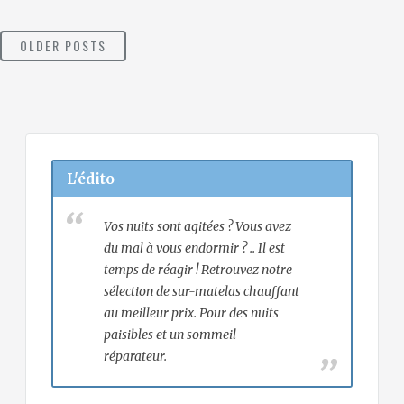
POSTS
OLDER POSTS
NAVIGATION
L'édito
Vos nuits sont agitées ? Vous avez
du mal à vous endormir ? .. Il est
temps de réagir ! Retrouvez notre
sélection de sur-matelas chauffant
au meilleur prix. Pour des nuits
paisibles et un sommeil
réparateur.