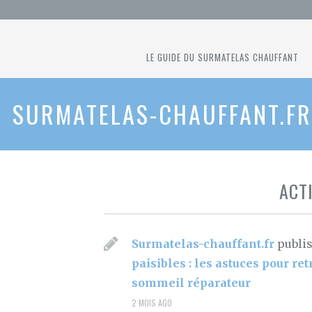
LE GUIDE DU SURMATELAS CHAUFFANT
SURMATELAS-CHAUFFANT.FR
ACT
Surmatelas-chauffant.fr
publi
paisibles : les astuces pour re
sommeil réparateur
2 MOIS AGO