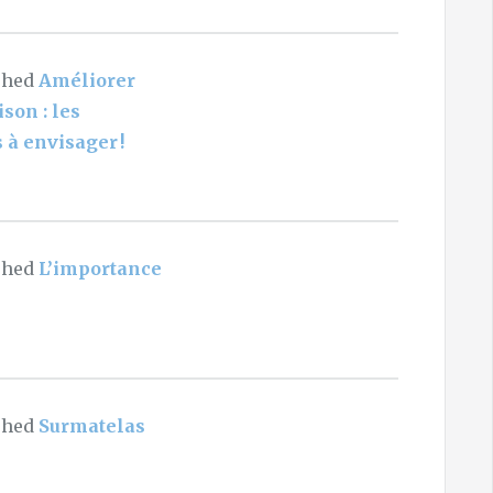
shed
Améliorer
son : les
 à envisager !
shed
L’importance
shed
Surmatelas