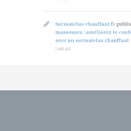
Surmatelas-chauffant.fr
publi
masseuses : améliorez le confo
avec un surmatelas chauffant
2 ANS AGO