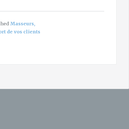
shed
Masseurs,
rt de vos clients