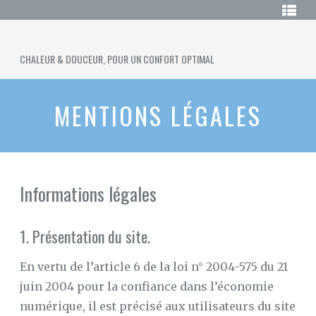
Skip
LE
to
GUIDE
DU
content
SURMATELAS
SURMATELAS
CHAUFFANT
CHALEUR & DOUCEUR, POUR UN CONFORT OPTIMAL
CHAUFFANT
ACHETER
UN
MENTIONS LÉGALES
SURMATELAS
CHAUFFANT
SURMATELAS
120×190
Informations légales
SURMATELAS
EN
LATEX
1. Présentation du site.
SURMATELAS
EN
LAINE
En vertu de l’article 6 de la loi n° 2004-575 du 21
juin 2004 pour la confiance dans l’économie
LE
SURMATELAS
numérique, il est précisé aux utilisateurs du site
DUVET