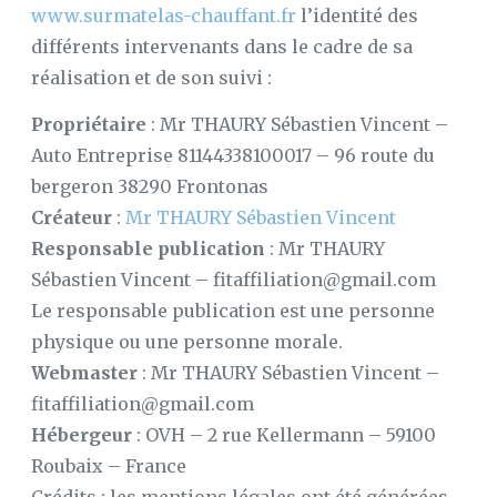
www.surmatelas-chauffant.fr
l’identité des
SUR
différents intervenants dans le cadre de sa
MATELAS
À
réalisation et de son suivi :
MEMOIRE
DE
FORME
Propriétaire
: Mr THAURY Sébastien Vincent –
Auto Entreprise 81144338100017 – 96 route du
LE
MAG’
bergeron 38290 Frontonas
DU
SOMMEIL
Créateur
:
Mr THAURY Sébastien Vincent
Responsable publication
: Mr THAURY
CONFORT
Sébastien Vincent – fitaffiliation@gmail.com
AU
LIT
Le responsable publication est une personne
physique ou une personne morale.
CONFORT
MAISON
Webmaster
: Mr THAURY Sébastien Vincent –
fitaffiliation@gmail.com
LE
SOMMEIL
Hébergeur
: OVH – 2 rue Kellermann – 59100
Roubaix – France