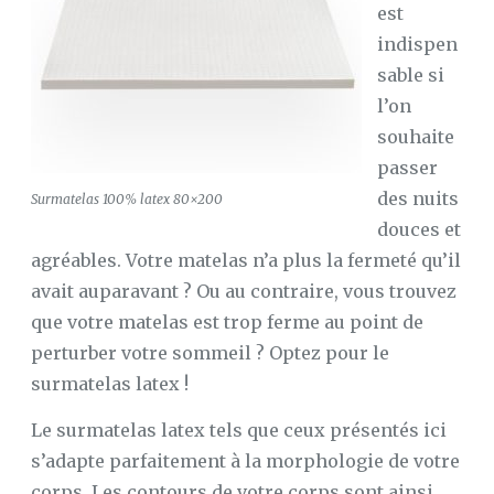
est
SUR
indispen
MATELAS
À
sable si
MEMOIRE
DE
l’on
FORME
souhaite
LE
passer
MAG’
DU
des nuits
Surmatelas 100% latex 80×200
SOMMEIL
douces et
agréables. Votre matelas n’a plus la fermeté qu’il
CONFORT
AU
avait auparavant ? Ou au contraire, vous trouvez
LIT
que votre matelas est trop ferme au point de
CONFORT
perturber votre sommeil ? Optez pour le
MAISON
surmatelas latex !
LE
SOMMEIL
Le surmatelas latex tels que ceux présentés ici
s’adapte parfaitement à la morphologie de votre
corps. Les contours de votre corps sont ainsi