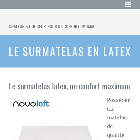
Skip
LE
to
GUIDE
DU
content
SURMATELAS
SURMATELAS
CHAUFFANT
CHALEUR & DOUCEUR, POUR UN CONFORT OPTIMAL
CHAUFFANT
ACHETER
UN
LE SURMATELAS EN LATEX
SURMATELAS
CHAUFFANT
SURMATELAS
120×190
Le surmatelas latex, un confort maximum
SURMATELAS
EN
LATEX
Posséder
SURMATELAS
un
EN
LAINE
matelas
de
LE
SURMATELAS
qualité
DUVET