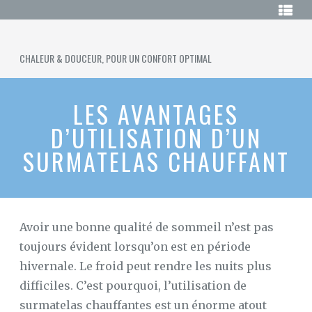
Skip
LE
to
GUIDE
DU
content
SURMATELAS
SURMATELAS
CHAUFFANT
CHALEUR & DOUCEUR, POUR UN CONFORT OPTIMAL
CHAUFFANT
ACHETER
UN
LES AVANTAGES
SURMATELAS
CHAUFFANT
D’UTILISATION D’UN
SURMATELAS
SURMATELAS CHAUFFANT
120×190
SURMATELAS
EN
LATEX
Avoir une bonne qualité de sommeil n’est pas
SURMATELAS
toujours évident lorsqu’on est en période
EN
LAINE
hivernale. Le froid peut rendre les nuits plus
difficiles. C’est pourquoi, l’utilisation de
LE
SURMATELAS
surmatelas chauffantes est un énorme atout
DUVET