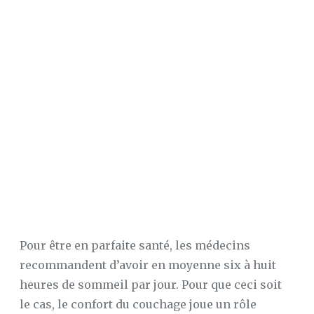
SUR
MATELAS
À
MEMOIRE
DE
FORME
LE
MAG’
DU
SOMMEIL
CONFORT
AU
LIT
CONFORT
MAISON
Pour être en parfaite santé, les médecins
LE
recommandent d’avoir en moyenne six à huit
SOMMEIL
heures de sommeil par jour. Pour que ceci soit
le cas, le confort du couchage joue un rôle