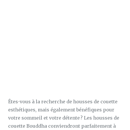
SUR
MATELAS
À
MEMOIRE
DE
FORME
LE
MAG’
DU
SOMMEIL
CONFORT
AU
LIT
CONFORT
MAISON
Êtes-vous à la recherche de housses de couette
LE
esthétiques, mais également bénéfiques pour
SOMMEIL
votre sommeil et votre détente ? Les housses de
couette Bouddha conviendront parfaitement à