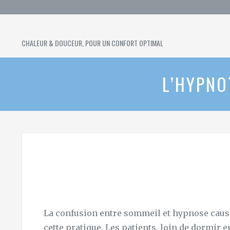
Skip
to
content
SURMATELAS
CHALEUR & DOUCEUR, POUR UN CONFORT OPTIMAL
CHAUFFANT
L’HYPNO
La confusion entre sommeil et hypnose caus
cette pratique. Les patients, loin de dormir 