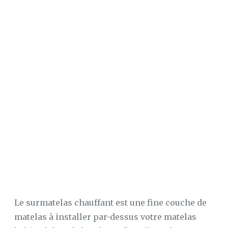
SUR
MATELAS
À
MEMOIRE
DE
FORME
LE
MAG’
DU
SOMMEIL
CONFORT
AU
LIT
CONFORT
MAISON
LE
SOMMEIL
Le surmatelas chauffant est une fine couche de
matelas à installer par-dessus votre matelas