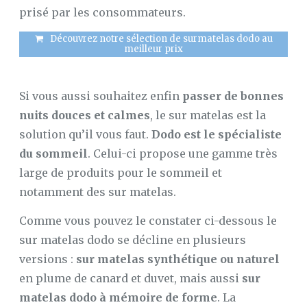
prisé par les consommateurs.
SUR
MATELAS
Découvrez notre sélection de surmatelas dodo au
À
meilleur prix
MEMOIRE
DE
FORME
Si vous aussi souhaitez enfin
passer de bonnes
LE
MAG’
nuits douces et calmes
, le sur matelas est la
DU
SOMMEIL
solution qu’il vous faut.
Dodo est le spécialiste
du sommeil
. Celui-ci propose une gamme très
CONFORT
large de produits pour le sommeil et
AU
LIT
notamment des sur matelas.
CONFORT
Comme vous pouvez le constater ci-dessous le
MAISON
sur matelas dodo se décline en plusieurs
LE
versions :
sur matelas synthétique ou naturel
SOMMEIL
en plume de canard et duvet, mais aussi
sur
matelas dodo à mémoire de forme
. La