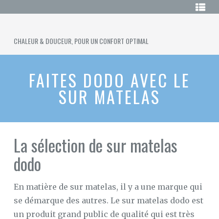
Skip
LE
to
GUIDE
DU
content
SURMATELAS
SURMATELAS
CHAUFFANT
CHALEUR & DOUCEUR, POUR UN CONFORT OPTIMAL
CHAUFFANT
ACHETER
UN
FAITES DODO AVEC LE
SURMATELAS
CHAUFFANT
SUR MATELAS
SURMATELAS
120×190
SURMATELAS
La sélection de sur matelas
EN
LATEX
dodo
SURMATELAS
EN
LAINE
En matière de sur matelas, il y a une marque qui
se démarque des autres. Le sur matelas dodo est
LE
SURMATELAS
un produit grand public de qualité qui est très
DUVET