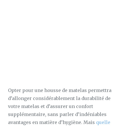
SUR
MATELAS
À
MEMOIRE
DE
FORME
LE
MAG’
DU
SOMMEIL
CONFORT
AU
LIT
CONFORT
Opter pour une housse de matelas permettra
MAISON
d’allonger considérablement la durabilité de
LE
votre matelas et d’assurer un confort
SOMMEIL
supplémentaire, sans parler d’indéniables
avantages en matière d’hygiène. Mais
quelle